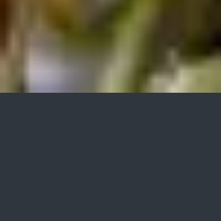
»bio-algeen«
application