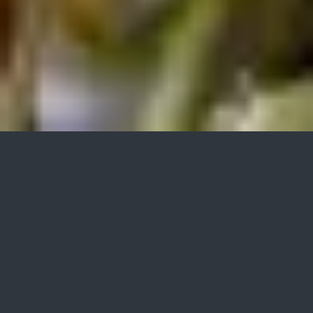
»bio-algeen«
application